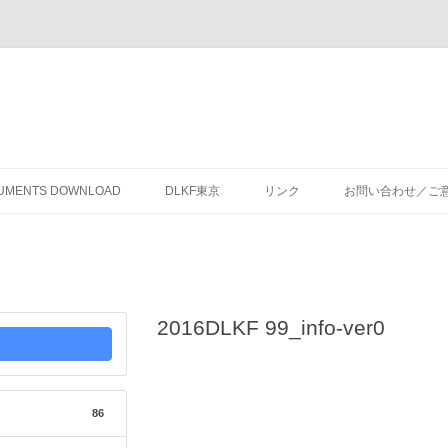
コ
ン
CUMENTS DOWNLOAD
DLKF東京
リンク
お問い合わせ／ご
テ
ン
ツ
へ
ス
キ
ッ
プ
2016DLKF 99_info-ver0
86